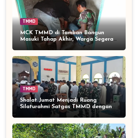
TMMD
MCK TMMD di Tamban Bangun
Masuki Tahap Akhir, Warga Segera
Nikmati Fasilitas Sanitasi yang
Lebih Layak
TMMD
Shalat Jumat Menjadi Ruang
Silaturahmi Satgas TMMD dengan
Warga Tamban Bangun