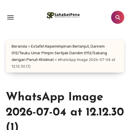
Lewati
ke
konten
Beranda
»
Estafet Kepemimpinan Berlanjut, Danrem
012/Teuku Umar Pimpin Sertijab Dandim 0112/Sabang
dengan Penuh Khidmat
»
WhatsApp Image 2026-07-04 at
12.12.30 (1)
WhatsApp Image
2026-07-04 at 12.12.30
(1)