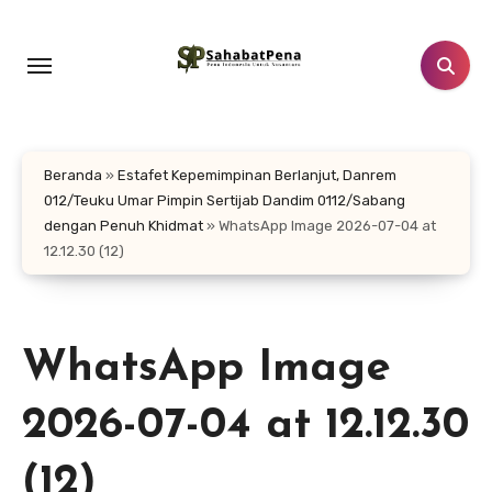
Lewati
ke
konten
Beranda
»
Estafet Kepemimpinan Berlanjut, Danrem
012/Teuku Umar Pimpin Sertijab Dandim 0112/Sabang
dengan Penuh Khidmat
»
WhatsApp Image 2026-07-04 at
12.12.30 (12)
WhatsApp Image
2026-07-04 at 12.12.30
(12)