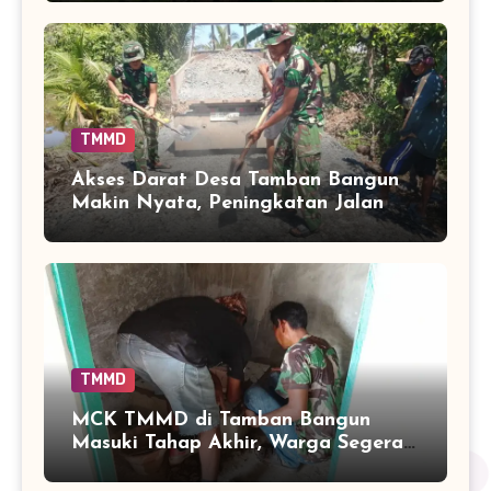
TMMD
Akses Darat Desa Tamban Bangun
Makin Nyata, Peningkatan Jalan
TMMD Sentuh 90 Persen
TMMD
MCK TMMD di Tamban Bangun
Masuki Tahap Akhir, Warga Segera
Nikmati Fasilitas Sanitasi yang
Lebih Layak