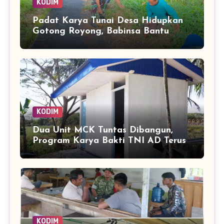
KODIM
Padat Karya Tunai Desa Hidupkan
Gotong Royong, Babinsa Bantu
Bersihkan Akses Warga
KODIM
Dua Unit MCK Tuntas Dibangun,
Program Karya Bakti TNI AD Terus
Ubah Wajah Merauke
KODIM