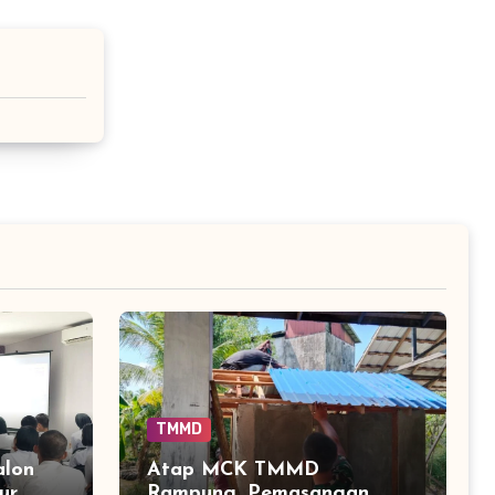
TMMD
alon
Atap MCK TMMD
ur
Rampung, Pemasangan