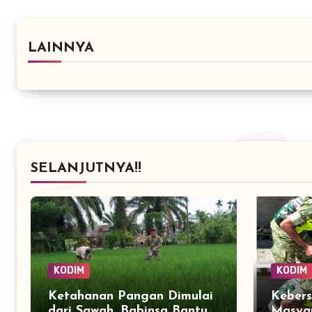
LAINNYA
SELANJUTNYA!!
KODIM
KODIM
Ketahanan Pangan Dimulai
Keber
dari Sawah, Babinsa Bantu
Masyar