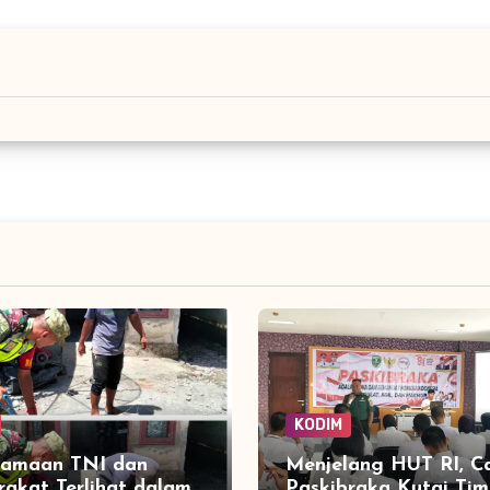
KODIM
samaan TNI dan
Menjelang HUT RI, C
akat Terlihat dalam
Paskibraka Kutai Tim