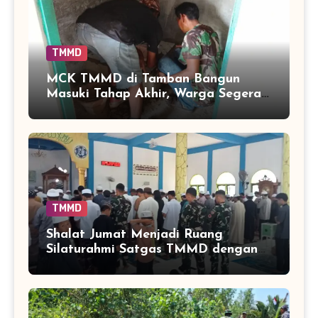
TMMD
MCK TMMD di Tamban Bangun
Masuki Tahap Akhir, Warga Segera
Nikmati Fasilitas Sanitasi yang
Lebih Layak
TMMD
Shalat Jumat Menjadi Ruang
Silaturahmi Satgas TMMD dengan
Warga Tamban Bangun