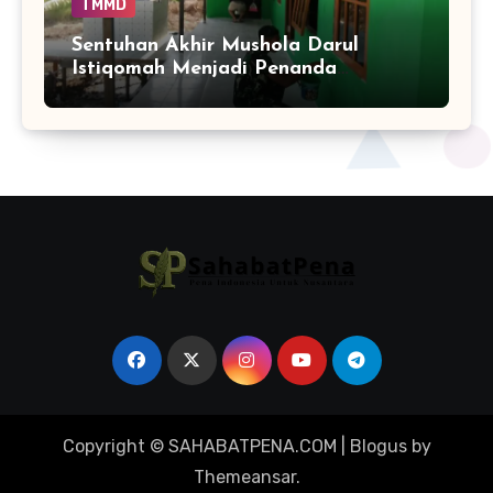
TMMD
Sentuhan Akhir Mushola Darul
Istiqomah Menjadi Penanda
Hadirnya Ruang Ibadah yang Lebih
Layak di Tamban Bangun
Copyright © SAHABATPENA.COM
|
Blogus
by
Themeansar
.