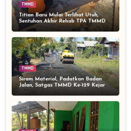
TMMD
Titian Baru Mulai Terlihat Utuh,
Sentuhan Akhir Rehab TPA TMMD
Perkuat Akses Warga di Tamban
Bangun
TMMD
Siram Material, Padatkan Badan
Jalan, Satgas TMMD Ke-129 Kejar
Kualitas Akses Desa Tamban
Bangun