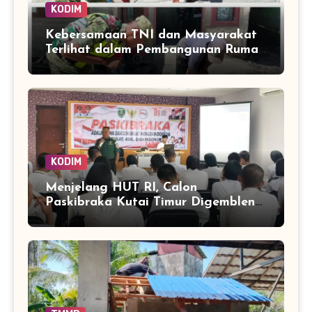
KODIM
Kebersamaan TNI dan Masyarakat
Terlihat dalam Pembangunan Rumah
di Desa Tanoh Merah
KODIM
Menjelang HUT RI, Calon
Paskibraka Kutai Timur Digembleng
Wawasan Kebangsaan oleh TNI