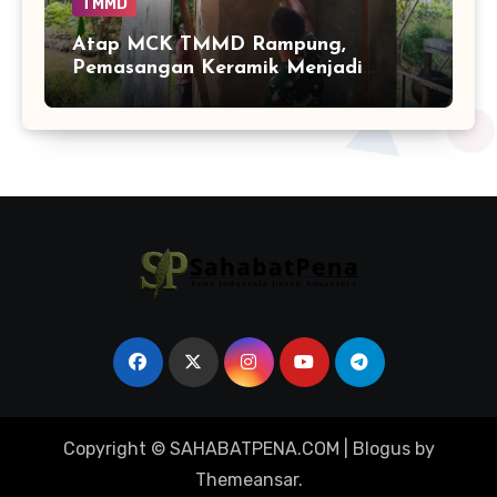
TMMD
Atap MCK TMMD Rampung,
Pemasangan Keramik Menjadi
Sentuhan Akhir Fasilitas Sanitasi di
Tamban Bangun
Copyright © SAHABATPENA.COM
|
Blogus
by
Themeansar
.