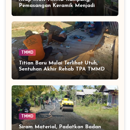
Pemasangan Keramik Menjadi
Sentuhan Akhir Fasilitas Sanitasi di
Tamban Bangun
TMMD
Titian Baru Mulai Terlihat Utuh,
Sentuhan Akhir Rehab TPA TMMD
Perkuat Akses Warga di Tamban
Bangun
TMMD
Siram Material, Padatkan Badan