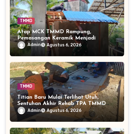
TMMD
Atap MCK TMMD Rampung,
Pemasangan Keramik Menjadi
Sentuhan Akhir Fasilitas Sanitasi di
Admin
Agustus 6, 2026
Tamban Bangun
TMMD
Titian Baru Mulai Terlihat Utuh,
Sentuhan Akhir Rehab TPA TMMD
Perkuat Akses Warga di Tamban
Admin
Agustus 6, 2026
Bangun