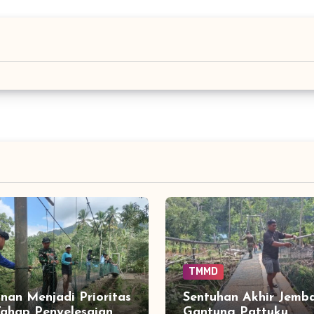
TMMD
an Menjadi Prioritas
Sentuhan Akhir Jemb
ahap Penyelesaian
Gantung Pattuku