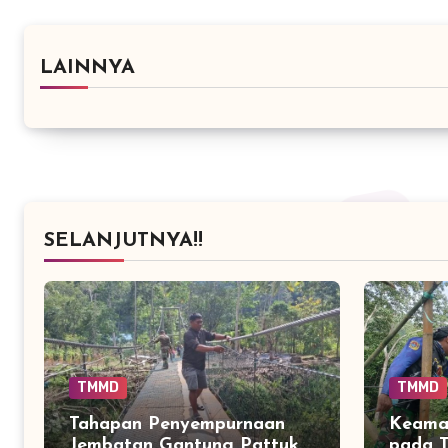
LAINNYA
SELANJUTNYA!!
TMMD
TMMD
Tahapan Penyempurnaan
Keaman
Jembatan Gantung Pattuku
pada T