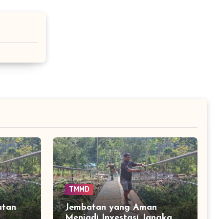
TMMD
atan
Jembatan yang Aman
Menjadi Investasi Jangka