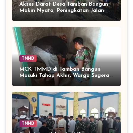
Akses Darat Desa Tamban Bangun
Makin Nyata, Peningkatan Jalan
TMMD Sentuh 90 Persen
TMMD
MCK TMMD di Tamban Bangun
Masuki Tahap Akhir, Warga Segera
Nikmati Fasilitas Sanitasi yang
Lebih Layak
TMMD