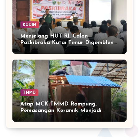
KODIM
Menjelang HUT RI, Calon
Paskibraka Kutai Timur Digembleng
Wawasan Kebangsaan oleh TNI
TMMD
Atap MCK TMMD Rampung,
Pemasangan Keramik Menjadi
Sentuhan Akhir Fasilitas Sanitasi di
Tamban Bangun