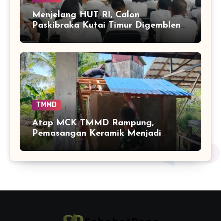
Menjelang HUT RI, Calon
Paskibraka Kutai Timur Digembleng
Wawasan Kebangsaan oleh TNI
TMMD
Atap MCK TMMD Rampung,
Pemasangan Keramik Menjadi
Sentuhan Akhir Fasilitas Sanitasi di
Tamban Bangun