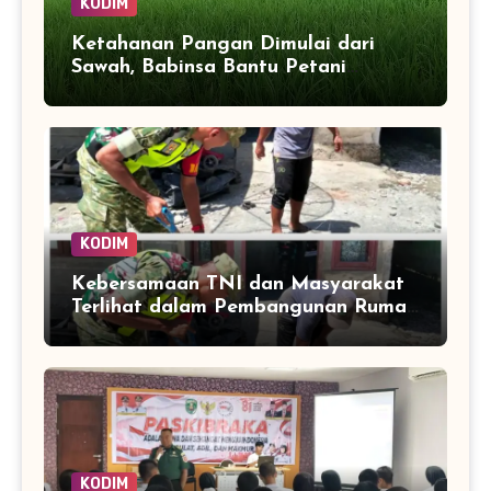
KODIM
Ketahanan Pangan Dimulai dari
Sawah, Babinsa Bantu Petani
Kendalikan Hama Tanaman
KODIM
Kebersamaan TNI dan Masyarakat
Terlihat dalam Pembangunan Rumah
di Desa Tanoh Merah
KODIM