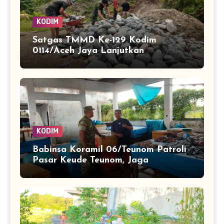
KODIM
Satgas TMMD Ke-129 Kodim
0114/Aceh Jaya Lanjutkan
Pembuatan Jembatan Kayu 4×6
KODIM
Babinsa Koramil 06/Teunom Patroli
Pasar Keude Teunom, Jaga
Keamanan dan Kenyamanan
Aktivitas Warga