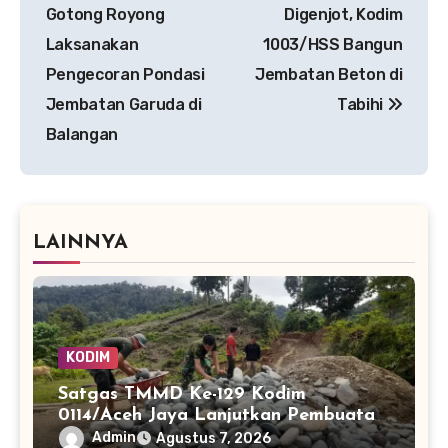
pos
Gotong Royong
Digenjot, Kodim
Laksanakan
1003/HSS Bangun
Pengecoran Pondasi
Jembatan Beton di
Jembatan Garuda di
Tabihi
Balangan
LAINNYA
KODIM
Satgas TMMD Ke-129 Kodim
0114/Aceh Jaya Lanjutkan Pembuatan
Jembatan Kayu 4×6
Admin
Agustus 7, 2026