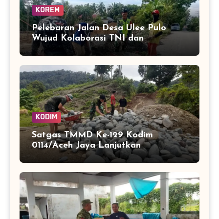
KOREM
Pelebaran Jalan Desa Ulee Pulo
Wujud Kolaborasi TNI dan
Masyarakat Bangun Infrastruktur
KODIM
Satgas TMMD Ke-129 Kodim
0114/Aceh Jaya Lanjutkan
Pembuatan Jembatan Kayu 4×6