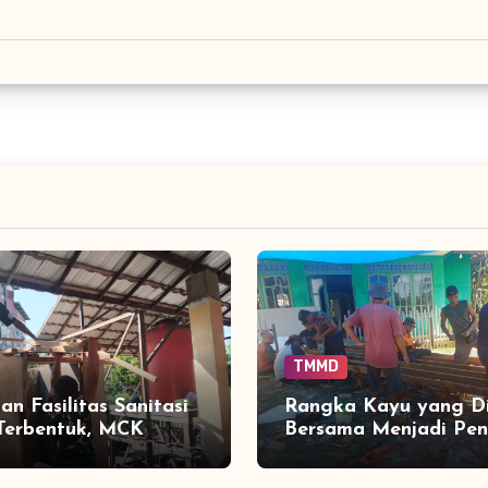
TMMD
an Fasilitas Sanitasi
Rangka Kayu yang Di
Terbentuk, MCK
Bersama Menjadi Pe
Tamban Bangun
Perubahan Wajah TPA
 Tahap Penentu
Tamban Bangun