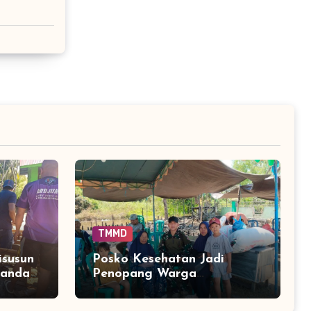
TMMD
susun
Posko Kesehatan Jadi
nanda
Penopang Warga
 di
Terdampak Kebakaran di
Tamban Bangun