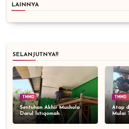
LAINNYA
SELANJUTNYA!!
TMMD
TMMD
Sentuhan Akhir Mushola
Atap d
Darul Istiqomah
Mulai 
Menguatkan Harapan
TMMD 
Warga Tamban Bangun
Masuki