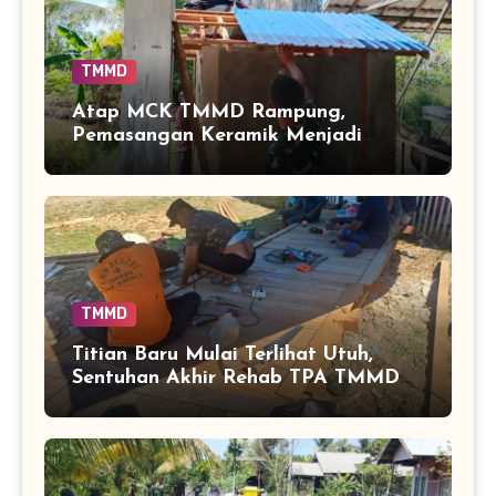
TMMD
Atap MCK TMMD Rampung,
Pemasangan Keramik Menjadi
Sentuhan Akhir Fasilitas Sanitasi di
Tamban Bangun
TMMD
Titian Baru Mulai Terlihat Utuh,
Sentuhan Akhir Rehab TPA TMMD
Perkuat Akses Warga di Tamban
Bangun