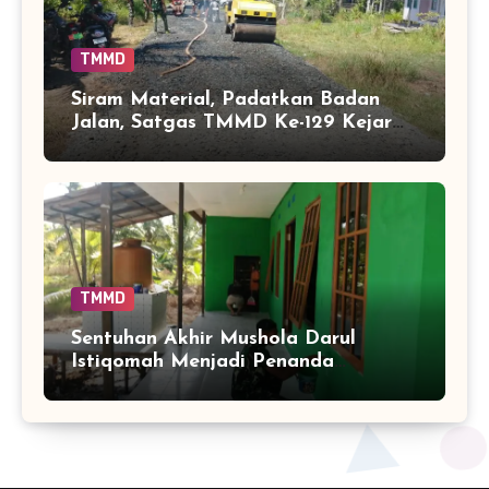
TMMD
Siram Material, Padatkan Badan
Jalan, Satgas TMMD Ke-129 Kejar
Kualitas Akses Desa Tamban
Bangun
TMMD
Sentuhan Akhir Mushola Darul
Istiqomah Menjadi Penanda
Hadirnya Ruang Ibadah yang Lebih
Layak di Tamban Bangun