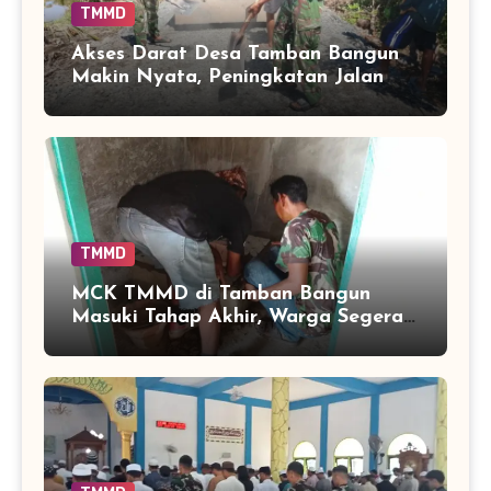
TMMD
Akses Darat Desa Tamban Bangun
Makin Nyata, Peningkatan Jalan
TMMD Sentuh 90 Persen
TMMD
MCK TMMD di Tamban Bangun
Masuki Tahap Akhir, Warga Segera
Nikmati Fasilitas Sanitasi yang
Lebih Layak