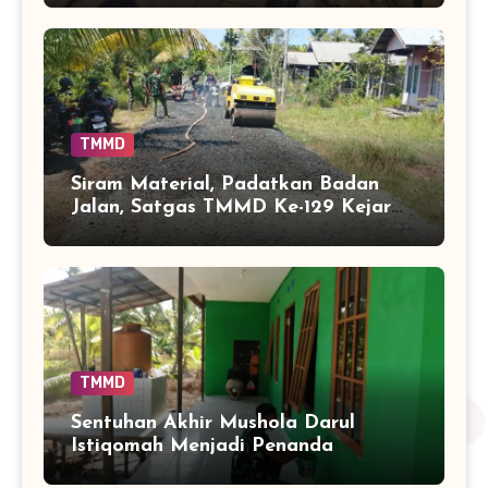
Bangun
TMMD
Siram Material, Padatkan Badan
Jalan, Satgas TMMD Ke-129 Kejar
Kualitas Akses Desa Tamban
Bangun
TMMD
Sentuhan Akhir Mushola Darul
Istiqomah Menjadi Penanda
Hadirnya Ruang Ibadah yang Lebih