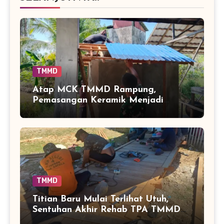
TMMD
Atap MCK TMMD Rampung,
Pemasangan Keramik Menjadi
Sentuhan Akhir Fasilitas Sanitasi di
Tamban Bangun
TMMD
Titian Baru Mulai Terlihat Utuh,
Sentuhan Akhir Rehab TPA TMMD
Perkuat Akses Warga di Tamban