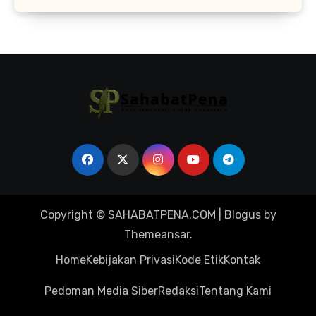
Layak di Tamban Bangun
Copyright © SAHABATPENA.COM
|
Blogus
by
Themeansar
.
Home
Kebijakan Privasi
Kode Etik
Kontak
Pedoman Media Siber
Redaksi
Tentang Kami