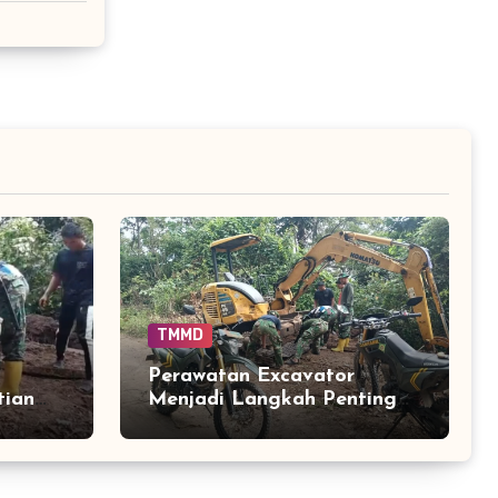
TMMD
Perawatan Excavator
tian
Menjadi Langkah Penting
lat
Menjaga Kelancaran
Peningkatan Jalan TMMD