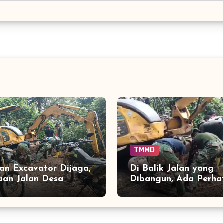
TMMD
an Excavator Dijaga,
Di Balik Jalan yang
aan Jalan Desa
Dibangun, Ada Perha
u Tetap Berjalan
Besar pada Kondisi A
al
Berat