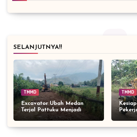
SELANJUTNYA!!
TMMD
TMMD
Excavator Ubah Medan
Kesiap
Terjal Pattuku Menjadi
Pekerj
Akses Baru bagi Warga
Pattuk
Optim