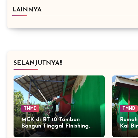
LAINNYA
SELANJUTNYA!!
TMMD
TMMD
MCK di RT 10 Tamban
Rumah
Bangun Tinggal Finishing,
Kai Bi
Kenyamanan Warga Segera
Tamba