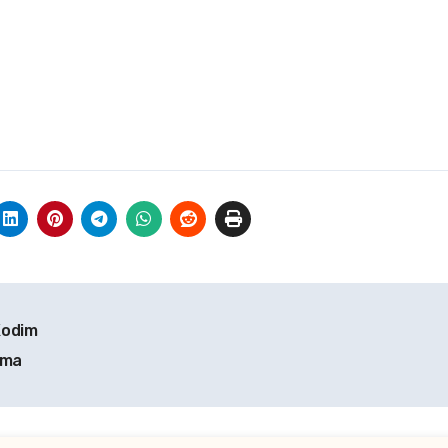
Kodim
ama