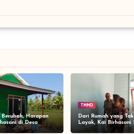
TMMD
 Berubah, Harapan
Dari Rumah yang Tak
rhasani di Desa
Layak, Kai Birhasani 
n Bangun Ikut
Tersenyum Melihat T