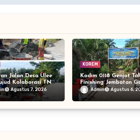
KOREM
ran Jalan Desa Ulee
Kodim 0118 Genjot Ta
ujud Kolaborasi TNI
Finishing Jembatan G
syarakat Bangun
Demi Dukung Akses
in
Admin
Agustus 7, 2026
Agustus 6, 2
ruktur
Ekonomi Masyarakat