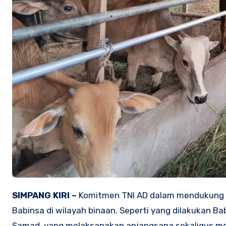
SIMPANG KIRI –
Komitmen TNI AD dalam mendukung p
Babinsa di wilayah binaan. Seperti yang dilakukan B
Samad, yang melaksanakan anjangsana sekaligus me