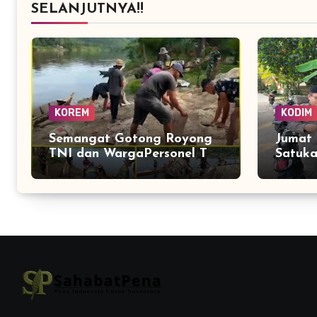
SELANJUTNYA!!
KOREM
KODIM
Semangat Gotong Royong
Jumat 
TNI dan WargaPersonel TNI
Satuka
Bangun Jembatan Perintis
dan W
Cibubukan–Serasah
Lingk