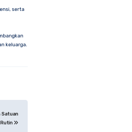
ensi, serta
embangkan
n keluarga.
s Satuan
 Rutin