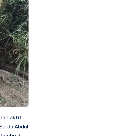
ran aktif
 Serda Abdul
 lembu di