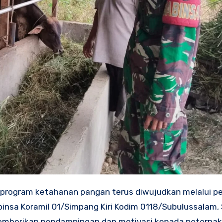
rogram ketahanan pangan terus diwujudkan melalui pe
abinsa Koramil 01/Simpang Kiri Kodim 0118/Subulussalam,
mberikan pendampingan dan motivasi kepada peternak