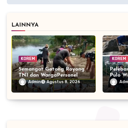
LAINNYA
KOREM
KOREM
Semangat Gotong Royong
Peleba
TNI dan WargaPersonel
Pulo W
TNI Bangun Jembatan
dan Ma
Admin
Adm
Agustus 8, 2026
Perintis Cibubukan–Serasah
Infrast