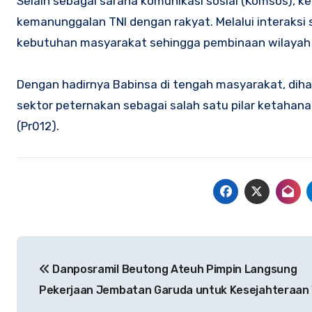
Selain sebagai sarana komunikasi sosial (Komsos), 
kemanunggalan TNI dengan rakyat. Melalui interaksi 
kebutuhan masyarakat sehingga pembinaan wilayah da
Dengan hadirnya Babinsa di tengah masyarakat, d
sektor peternakan sebagai salah satu pilar ketahan
(Pr012).
Navigasi
Danposramil Beutong Ateuh Pimpin Langsung
pos
Pekerjaan Jembatan Garuda untuk Kesejahteraan