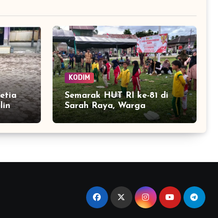
KODIM
etia
Semarak HUT RI ke-81 di
lin
Sarah Raya, Warga
swa
Meriahkan Kemerdekaan
dengan Lomba Balap
Karung