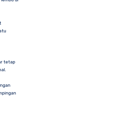
t
atu
r tetap
al.
angan
ampingan