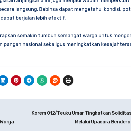
kegiatan anjangsana ini juga menjadi wadah memperkuat
secara langsung, Babinsa dapat mengetahui kondisi, pot
pat berjalan lebih efektif.
iharapkan semakin tumbuh semangat warga untuk meng
an pangan nasional sekaligus meningkatkan kesejahteraa
Korem 012/Teuku Umar Tingkatkan Solidita
 Warga
Melalui Upacara Bendera