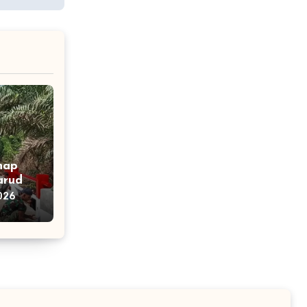
hap
aruda
026