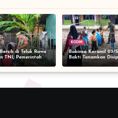
KODIM
Bersih di Teluk Rawa
Babinsa Koramil 03/S
n TNI, Pemerintah
Bakti Tanamkan Disip
arga Jaga
Sejak Dini kepada Si
ungan
SDN 8 Aceh Jaya