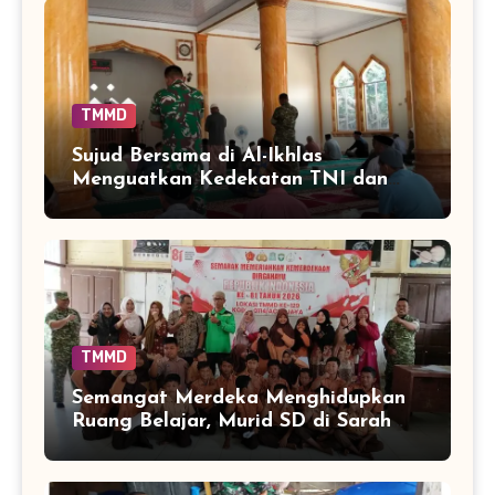
TMMD
Sujud Bersama di Al-Ikhlas
Menguatkan Kedekatan TNI dan
Warga Sarah Raya
TMMD
Semangat Merdeka Menghidupkan
Ruang Belajar, Murid SD di Sarah
Raya Adu Cepat Tepat dalam
Rangking Satu