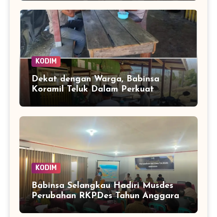
Menggambar di Kampung Imbrekti
KODIM
Dekat dengan Warga, Babinsa
Koramil Teluk Dalam Perkuat
Pembinaan Wilayah Simeulue
KODIM
Babinsa Selangkau Hadiri Musdes
Perubahan RKPDes Tahun Anggaran
2026