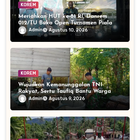
KOREM
Meriahkan HUT ke-81 RI, Danrem
012/TU Buka Open Turnamen Piala
Danrem 012/TU
Admin
Agustus 10, 2026
KOREM
Wujudkan Kemanunggalan TNI-
Rakyat, Sertu Taufiq Bantu Warga
Bangun Sarana Air Bersih
Admin
Agustus 9, 2026