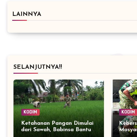
LAINNYA
SELANJUTNYA!!
KODIM
KODIM
Ketahanan Pangan Dimulai
Keber
dari Sawah, Babinsa Bantu
Masyar
Petani Kendalikan Hama
Pemba