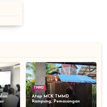
TMMD
alon
Atap MCK TMMD
ur
Rampung, Pemasangan
n
Keramik Menjadi Sentuhan