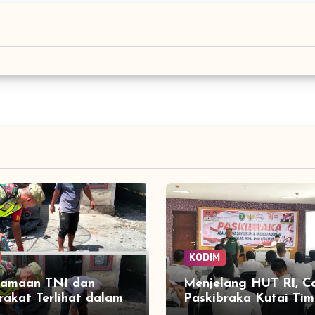
KODIM
samaan TNI dan
Menjelang HUT RI, C
akat Terlihat dalam
Paskibraka Kutai Tim
ngunan Rumah di
Digembleng Wawasa