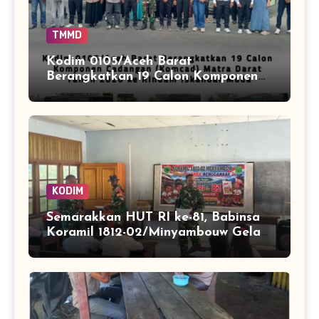
TMMD
Kodim 0105/Aceh Barat
Berangkatkan 19 Calon Komponen
Cadangan (Komcad) Matra Darat
Tahun 2026 ke Rindam Iskandar
Muda
KODIM
Semarakkan HUT RI ke-81, Babinsa
Koramil 1812-02/Minyambouw Gelar
Aksi Peduli dan Lomba
Menggambar di Kampung Imbrekti