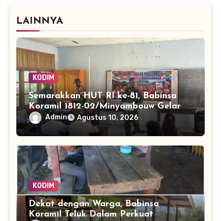
LAINNYA
KODIM
Semarakkan HUT RI ke-81, Babinsa
Koramil 1812-02/Minyambouw Gelar
Aksi Peduli dan Lomba Menggambar
Admin
Agustus 10, 2026
di Kampung Imbrekti
KODIM
Dekat dengan Warga, Babinsa
Koramil Teluk Dalam Perkuat