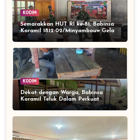
KODIM
Semarakkan HUT RI ke-81, Babinsa
Koramil 1812-02/Minyambouw Gelar
Aksi Peduli dan Lomba
Menggambar di Kampung Imbrekti
KODIM
Dekat dengan Warga, Babinsa
Koramil Teluk Dalam Perkuat
Pembinaan Wilayah Simeulue