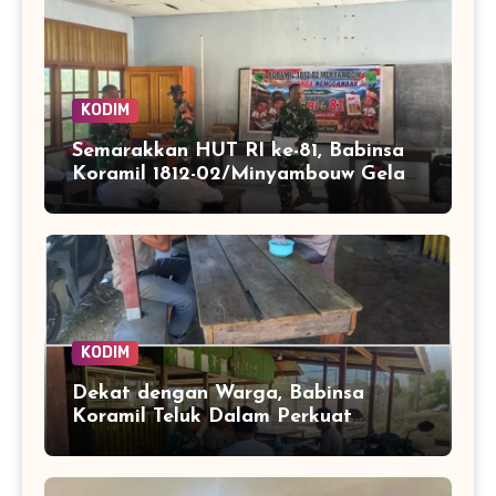
Muda
KODIM
Semarakkan HUT RI ke-81, Babinsa
Koramil 1812-02/Minyambouw Gelar
Aksi Peduli dan Lomba
Menggambar di Kampung Imbrekti
KODIM
Dekat dengan Warga, Babinsa
Koramil Teluk Dalam Perkuat
Pembinaan Wilayah Simeulue