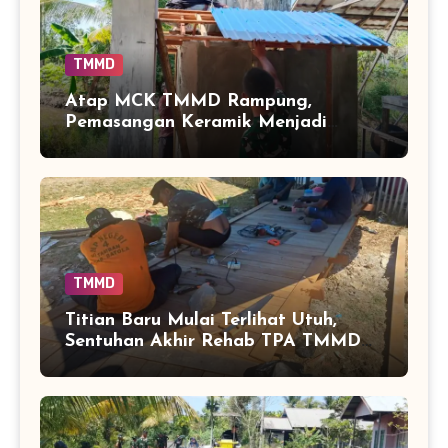
TMMD
Atap MCK TMMD Rampung,
Pemasangan Keramik Menjadi
Sentuhan Akhir Fasilitas Sanitasi di
Tamban Bangun
TMMD
Titian Baru Mulai Terlihat Utuh,
Sentuhan Akhir Rehab TPA TMMD
Perkuat Akses Warga di Tamban
Bangun