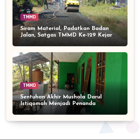
TMMD
Siram Material, Padatkan Badan
Jalan, Satgas TMMD Ke-129 Kejar
Kualitas Akses Desa Tamban
Bangun
TMMD
Sentuhan Akhir Mushola Darul
Istiqomah Menjadi Penanda
Hadirnya Ruang Ibadah yang Lebih
Layak di Tamban Bangun