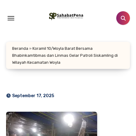
Lewati
ke
konten
Beranda
»
Koramil 10/Woyla Barat Bersama
Bhabinkamtibmas dan Linmas Gelar Patroli Siskamling di
Wilayah Kecamatan Woyla
September 17, 2025