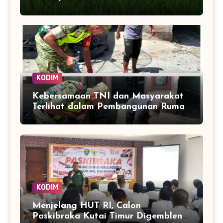
Kendalikan Hama Tanaman
KODIM
Kebersamaan TNI dan Masyarakat
Terlihat dalam Pembangunan Rumah
di Desa Tanoh Merah
KODIM
Menjelang HUT RI, Calon
Paskibraka Kutai Timur Digembleng