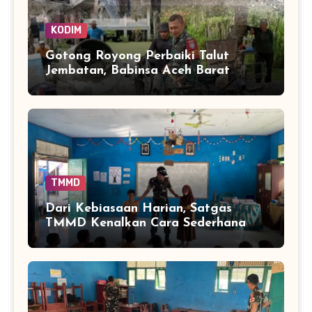
KODIM
Gotong Royong Perbaiki Talut
Jembatan, Babinsa Aceh Barat
Bantu Pulihkan Akses Warga
TMMD
Dari Kebiasaan Harian, Satgas
TMMD Kenalkan Cara Sederhana
Mencegah Penyakit Sejak Dini