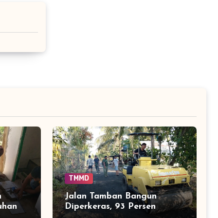
TMMD
n
Jalan Tamban Bangun
uhan
Diperkeras, 93 Persen
 75
Tuntas Menjelang Akhir