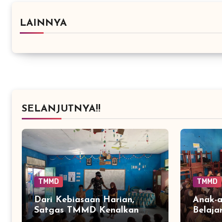
LAINNYA
SELANJUTNYA!!
TMMD
TMMD
Dari Kebiasaan Harian,
Anak-
Satgas TMMD Kenalkan
Belaja
Cara Sederhana Mencegah
Paling