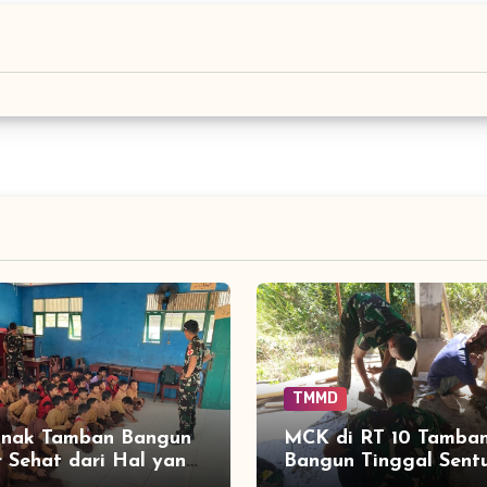
TMMD
anak Tamban Bangun
MCK di RT 10 Tamba
r Sehat dari Hal yang
Bangun Tinggal Sent
 Dekat dengan
Akhir, Keramik Capai