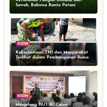
Ketahanan Pangan Dimulai dari
Sawah, Babinsa Bantu Petani
Kendalikan Hama Tanaman
KODIM
Kebersamaan TNI dan Masyarakat
Terlihat dalam Pembangunan Rumah
di Desa Tanoh Merah
KODIM
Menjelang HUT RI, Calon