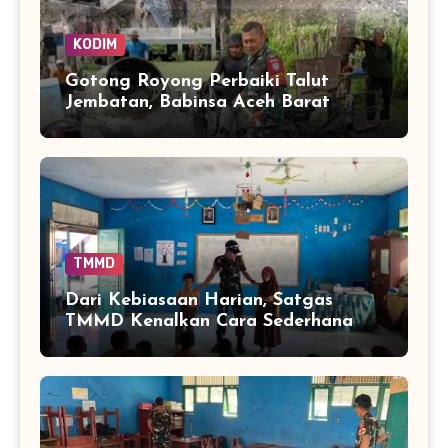
KODIM
Gotong Royong Perbaiki Talut
Jembatan, Babinsa Aceh Barat
Bantu Pulihkan Akses Warga
TMMD
Dari Kebiasaan Harian, Satgas
TMMD Kenalkan Cara Sederhana
Mencegah Penyakit Sejak Dini