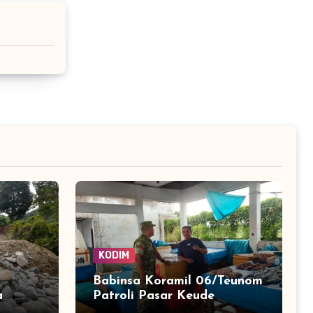
KODIM
Babinsa Koramil 06/Teunom
a
Patroli Pasar Keude
n
Teunom, Jaga Keamanan