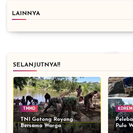
LAINNYA
SELANJUTNYA!!
TMMD
KOREM
TNI Gotong Royong
Peleba
Bersama Warga
Pulo W
Distribusikan Material
dan M