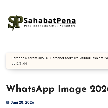
Lewati
ke
konten
Beranda
»
Korem 012/TU : Personel Kodim 0118/Subulussalam 
at 12.31.04
WhatsApp Image 2026-
Juni 28, 2026