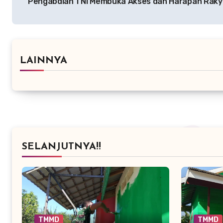
Pengabdian TNI Membuka Akses dan Harapan Raky
LAINNYA
SELANJUTNYA!!
TMMD
TMMD