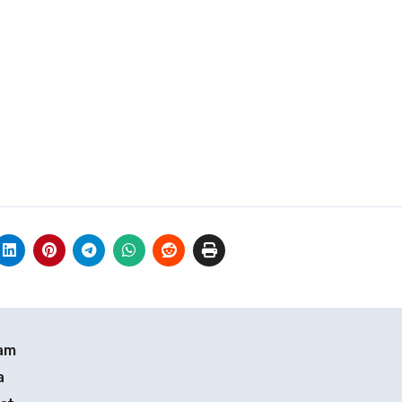
lam
a