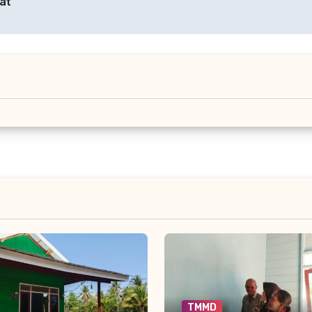
at
TMMD