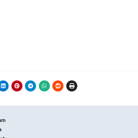
lam
a