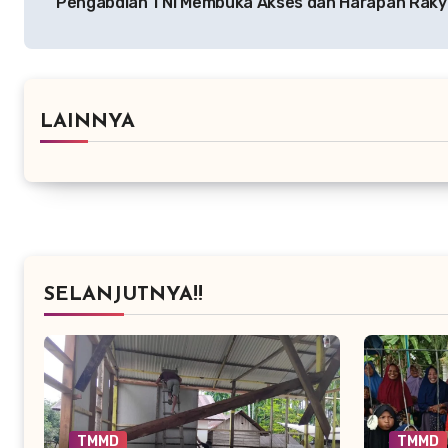
Pengabdian TNI Membuka Akses dan Harapan Raky
LAINNYA
SELANJUTNYA!!
TMMD
TMMD