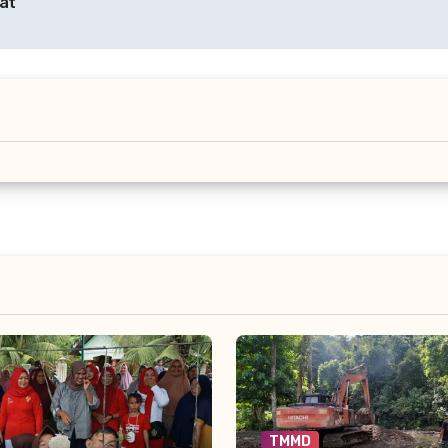
at
TMMD