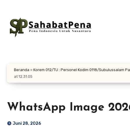
Lewati
ke
konten
Beranda
»
Korem 012/TU : Personel Kodim 0118/Subulussalam 
at 12.31.05
WhatsApp Image 2026-
Juni 28, 2026