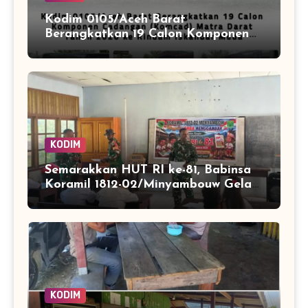
Kodim 0105/Aceh Barat
Berangkatkan 19 Calon Komponen
Cadangan (Komcad) Matra Darat
Tahun 2026 ke Rindam Iskandar
Muda
KODIM
Semarakkan HUT RI ke-81, Babinsa
Koramil 1812-02/Minyambouw Gelar
Aksi Peduli dan Lomba
Menggambar di Kampung Imbrekti
KODIM