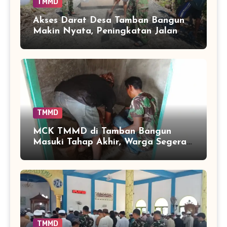
TMMD
Akses Darat Desa Tamban Bangun
Makin Nyata, Peningkatan Jalan
TMMD Sentuh 90 Persen
TMMD
MCK TMMD di Tamban Bangun
Masuki Tahap Akhir, Warga Segera
Nikmati Fasilitas Sanitasi yang
Lebih Layak
TMMD