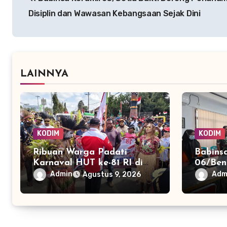
pos
Disiplin dan Wawasan Kebangsaan Sejak Dini
LAINNYA
KODIM
KODIM
Ribuan Warga Padati
Babins
Karnaval HUT ke-81 RI di
06/Ben
Merauke, 145 Peserta
Sosial
Admin
Adm
Agustus 9, 2026
Tampilkan Keberagaman
Kebaka
Lahan 