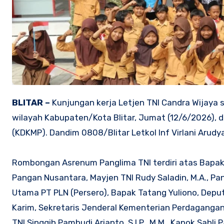
BLITAR –
Kunjungan kerja Letjen TNI Candra Wijaya
wilayah Kabupaten/Kota Blitar, Jumat (12/6/2026), 
(KDKMP). Dandim 0808/Blitar Letkol Inf Virlani Arudya
Rombongan Asrenum Panglima TNI terdiri atas Bapak
Pangan Nusantara, Mayjen TNI Rudy Saladin, M.A., P
Utama PT PLN (Persero), Bapak Tatang Yuliono, Deputi
Karim, Sekretaris Jenderal Kementerian Perdagangan R
TNI Singgih Pambudi Arianto, S.I.P., M.M., Kapok Sahl