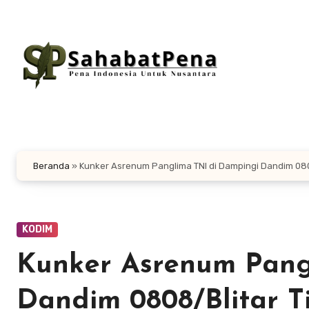
Lewati
ke
konten
Beranda
»
Kunker Asrenum Panglima TNI di Dampingi Dandim 0808
KODIM
Kunker Asrenum Pang
Dandim 0808/Blitar T