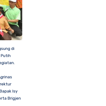
gsung di
 Putih
egiatan.
grinas
rektur
 Bapak Isy
rta Brigjen