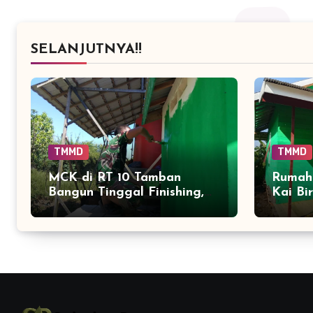
SELANJUTNYA!!
TMMD
TMMD
MCK di RT 10 Tamban
Rumah
Bangun Tinggal Finishing,
Kai Bi
Kenyamanan Warga Segera
Tamba
Bertambah
Tumbu