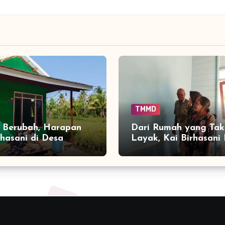
TMMD
 Berubah, Harapan
Dari Rumah yang Tak
rhasani di Desa
Layak, Kai Birhasani 
n Bangun Ikut
Tersenyum Melihat T
h
Tinggalnya Berubah