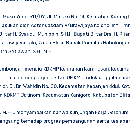
i Mako Yonif 511/DY, Jl. Maluku No. 14, Kelurahan Karang
lakukan oleh Aster Kasdam V/Brawijaya Kolonel Inf Tim
tar H. Syauqul Muhibbin, S.H.I., Bupati Blitar Drs. H. Rijan
 Triwijaya Lalo, Kajari Blitar Bapak Romulus Haholongan, 
tra Setiawan, S.H., M.H.
rombongan menuju KDKMP Kelurahan Karangsari, Kecama
rasional dan mengunjungi stan UMKM produk unggulan ma
, Jl. Dr. Wahidin No. 80, Kecamatan Kepanjenkidul, Kota
KDKMP Jatinom, Kecamatan Kanigoro, Kabupaten Blita
H., M.H.I., menyampaikan bahwa kunjungan kerja Asrenum
 langsung terhadap progres pembangunan serta kesiapa