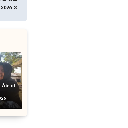
i 2026
Air di
but
026