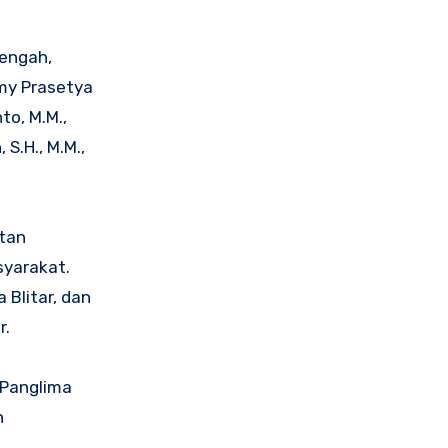
tengah,
my Prasetya
to, M.M.,
S.H., M.M.,
tan
syarakat.
 Blitar, dan
r.
 Panglima
n