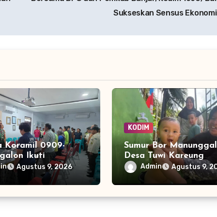
Sukseskan Sensus Ekonom
KODIM
a Koramil 0909-
Sumur Bor Manunggal 
galon Ikuti
Desa Tuwi Kareung
isasi Penanggulangan
Rampung, Warga Sam
in
Admin
Agustus 9, 2026
Agustus 9, 2
ran Hutan dan
dengan Senyum
di PSB