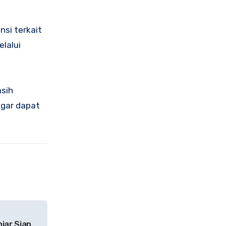
si terkait
lalui
asih
agar dapat
jar Siap