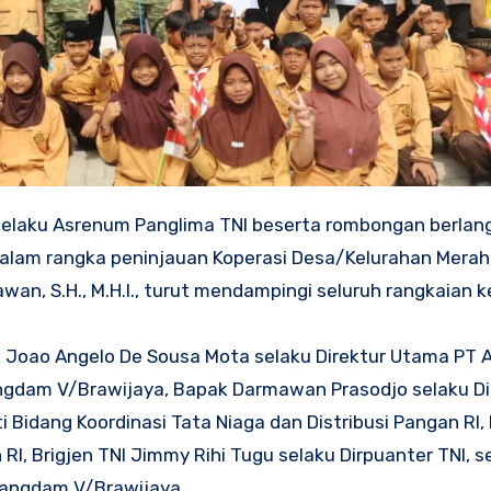
 selaku Asrenum Panglima TNI beserta rombongan berlan
dalam rangka peninjauan Koperasi Desa/Kelurahan Merah
wan, S.H., M.H.I., turut mendampingi seluruh rangkaian k
 Joao Angelo De Sousa Mota selaku Direktur Utama PT A
angdam V/Brawijaya, Bapak Darmawan Prasodjo selaku Di
 Bidang Koordinasi Tata Niaga dan Distribusi Pangan RI,
I, Brigjen TNI Jimmy Rihi Tugu selaku Dirpuanter TNI, se
i Pangdam V/Brawijaya.