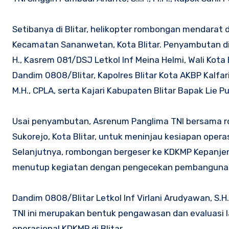
Setibanya di Blitar, helikopter rombongan mendarat d
Kecamatan Sananwetan, Kota Blitar. Penyambutan di
H., Kasrem 081/DSJ Letkol Inf Meina Helmi, Wali Kota Bli
Dandim 0808/Blitar, Kapolres Blitar Kota AKBP Kalfaris
M.H., CPLA, serta Kajari Kabupaten Blitar Bapak Lie Pu
Usai penyambutan, Asrenum Panglima TNI bersama 
Sukorejo, Kota Blitar, untuk meninjau kesiapan ope
Selanjutnya, rombongan bergeser ke KDKMP Kepanjenlor
menutup kegiatan dengan pengecekan pembangunan 
Dandim 0808/Blitar Letkol Inf Virlani Arudyawan, S.
TNI ini merupakan bentuk pengawasan dan evaluasi
operasional KDKMP di Blitar.