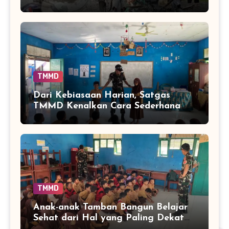
Bantu Pulihkan Akses Warga
TMMD
Dari Kebiasaan Harian, Satgas
TMMD Kenalkan Cara Sederhana
Mencegah Penyakit Sejak Dini
TMMD
Anak-anak Tamban Bangun Belajar
Sehat dari Hal yang Paling Dekat
dengan Keseharian