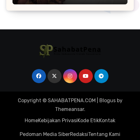
Copyright © SAHABATPENA.COM
|
Blogus
by
Themeansar
.
Home
Kebijakan Privasi
Kode Etik
Kontak
Pedoman Media Siber
Redaksi
Tentang Kami