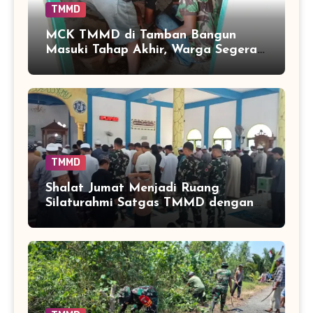
TMMD
MCK TMMD di Tamban Bangun
Masuki Tahap Akhir, Warga Segera
Nikmati Fasilitas Sanitasi yang
Lebih Layak
TMMD
Shalat Jumat Menjadi Ruang
Silaturahmi Satgas TMMD dengan
Warga Tamban Bangun