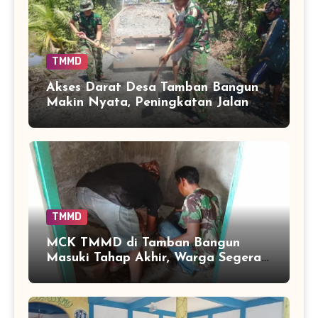
TMMD
Akses Darat Desa Tamban Bangun
Makin Nyata, Peningkatan Jalan
TMMD Sentuh 90 Persen
TMMD
MCK TMMD di Tamban Bangun
Masuki Tahap Akhir, Warga Segera
Nikmati Fasilitas Sanitasi yang
Lebih Layak