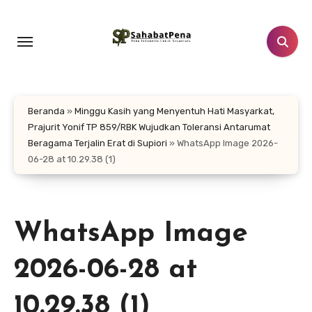
Lewati
ke
konten
Beranda
»
Minggu Kasih yang Menyentuh Hati Masyarkat,
Prajurit Yonif TP 859/RBK Wujudkan Toleransi Antarumat
Beragama Terjalin Erat di Supiori
»
WhatsApp Image 2026-
06-28 at 10.29.38 (1)
WhatsApp Image
2026-06-28 at
10.29.38 (1)