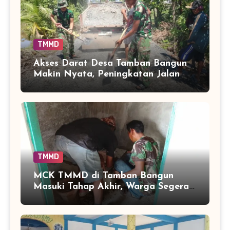
TMMD
Akses Darat Desa Tamban Bangun
Makin Nyata, Peningkatan Jalan
TMMD Sentuh 90 Persen
TMMD
MCK TMMD di Tamban Bangun
Masuki Tahap Akhir, Warga Segera
Nikmati Fasilitas Sanitasi yang
Lebih Layak