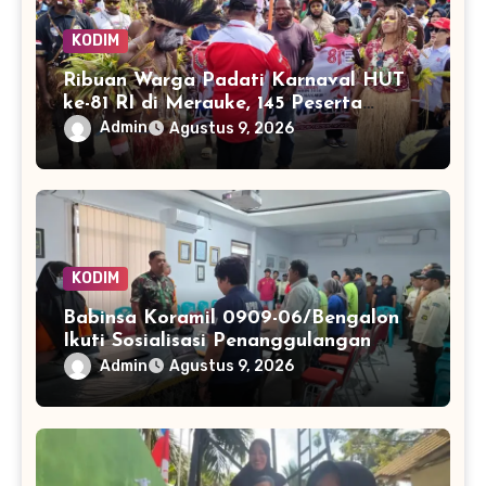
KODIM
Ribuan Warga Padati Karnaval HUT
ke-81 RI di Merauke, 145 Peserta
Tampilkan Keberagaman
Admin
Agustus 9, 2026
KODIM
Babinsa Koramil 0909-06/Bengalon
Ikuti Sosialisasi Penanggulangan
Kebakaran Hutan dan Lahan di PSB
Admin
Agustus 9, 2026