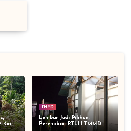
TMMD
s,
Lembur Jadi Pilihan,
,2 Km
Perehaban RTLH TMMD
t
Aceh Jaya Dikebut hingga