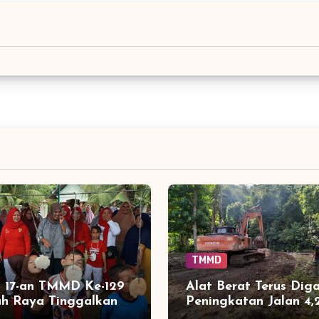
TMMD
 17-an TMMD Ke-129
Alat Berat Terus Diga
ah Raya Tinggalkan
Peningkatan Jalan 4
 Seru bagi Anak-anak
di Sarah Raya Dikebu