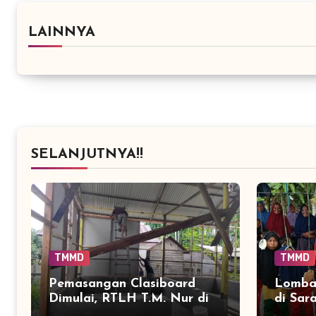
LAINNYA
SELANJUTNYA!!
TMMD
TMMD
Pemasangan Clasiboard
Lomba
Dimulai, RTLH T.M. Nur di
di Sar
Sarah Raya Masuki Tahap
Cerita