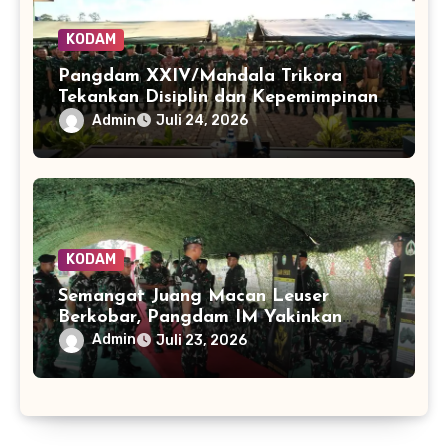
KODAM
Pangdam XXIV/Mandala Trikora
Tekankan Disiplin dan Kepemimpinan
Humanis kepada Prajurit Yon TP
Admin
Juli 24, 2026
817/Aoba
KODAM
‎Semangat Juang Macan Leuser
Berkobar, Pangdam IM Yakinkan
Prajurit Siap Mengemban Tugas di
Admin
Juli 23, 2026
Perbatasan Papua