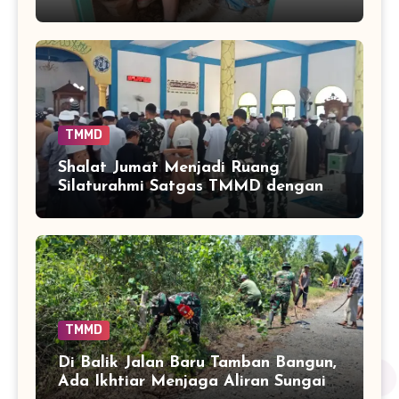
Nikmati Fasilitas Sanitasi yang
Lebih Layak
TMMD
Shalat Jumat Menjadi Ruang
Silaturahmi Satgas TMMD dengan
Warga Tamban Bangun
TMMD
Di Balik Jalan Baru Tamban Bangun,
Ada Ikhtiar Menjaga Aliran Sungai