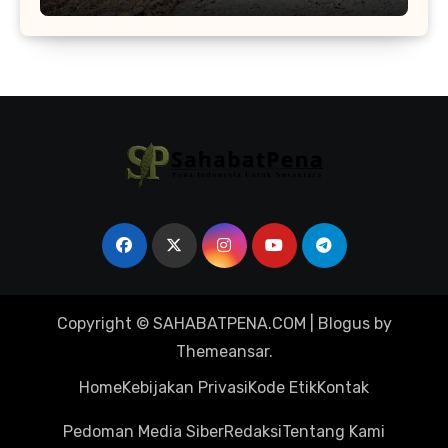
Tetap Hidup
Copyright © SAHABATPENA.COM
|
Blogus
by
Themeansar
.
Home
Kebijakan Privasi
Kode Etik
Kontak
Pedoman Media Siber
Redaksi
Tentang Kami