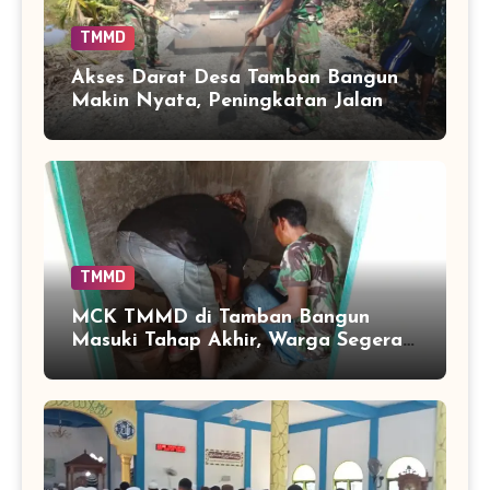
TMMD
Akses Darat Desa Tamban Bangun
Makin Nyata, Peningkatan Jalan
TMMD Sentuh 90 Persen
TMMD
MCK TMMD di Tamban Bangun
Masuki Tahap Akhir, Warga Segera
Nikmati Fasilitas Sanitasi yang
Lebih Layak